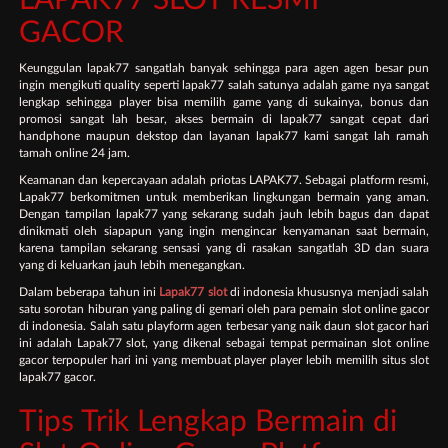
LAPAK77 SLOT RESMI
GACOR
Keunggulan lapak77 sangatlah banyak sehingga para agen agen besar pun
ingin mengikuti quality seperti lapak77 salah satunya adalah game nya sangat
lengkap sehingga player bisa memilih game yang di sukainya, bonus dan
promosi sangat lah besar, akses bermain di lapak77 sangat cepat dari
handphone maupun dekstop dan layanan lapak77 kami sangat lah ramah
tamah online 24 jam.
Keamanan dan kepercayaan adalah priotas LAPAK77. Sebagai platform resmi,
Lapak77 berkomitmen untuk memberikan lingkungan bermain yang aman.
Dengan tampilan lapak77 yang sekarang sudah jauh lebih bagus dan dapat
dinikmati oleh siapapun yang ingin mengincar kenyamanan saat bermain,
karena tampilan sekarang sensasi yang di rasakan sangatlah 3D dan suara
yang di keluarkan jauh lebih menegangkan.
Dalam beberapa tahun ini
Lapak77 slot
di indonesia khususnya menjadi salah
satu sorotan hiburan yang paling di gemari oleh para pemain slot online gacor
di indonesia. Salah satu playform agen terbesar yang naik daun slot gacor hari
ini adalah Lapak77 slot, yang dikenal sebagai tempat permainan slot online
gacor terpopuler hari ini yang membuat player player lebih memilih situs slot
lapak77 gacor.
Tips Trik Lengkap Bermain di