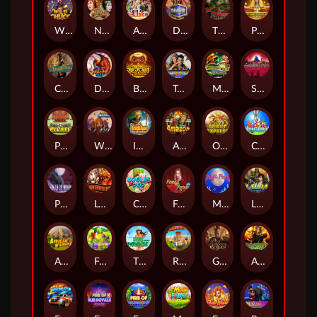
Wild Chuco
NvXia
Alice
Dragon
Three Kingdoms
Pyramid Adventure
Captain
Dragon City
Big Prosperity
Top Gun
Mystery Reels Power Reels
Sahara Gold
Pirate
Wild Buffalo
Indihn Dkehming
Amazon
Orient
Caster Surprise
Panther Moon
Long Teng Hu Xiao
Cookie Pop
Fame
Magic Pearl
Laura
African Wildlife
Fruit
Thai
Reel King Mega
Glorious Rome
Archer