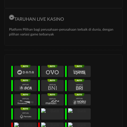
TARUHAN LIVE KASINO
Platform Pilihan bagi perusahaan-perusahaan terbaik di dunia, dengan
pilihan variasi game terbanyak