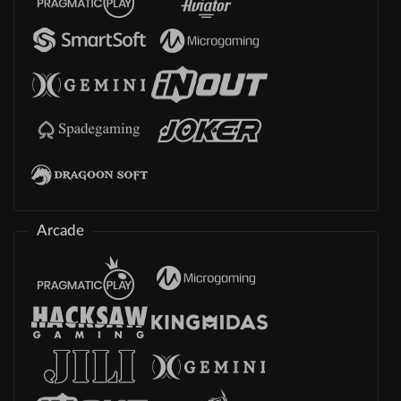
Arcade