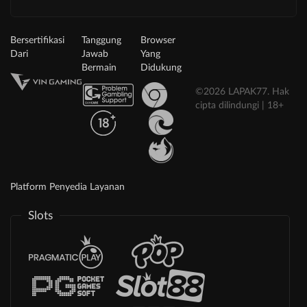
Bersertifikasi
Tanggung
Browser
Dari
Jawab
Yang
Bermain
Didukung
©2026 LAPAK77. Hak
cipta dilindungi | 18+
Platform Penyedia Layanan
Slots