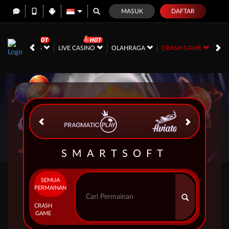
MASUK
DAFTAR
AMES
SLOTS
LIVE CASINO
OLAHRAGA
CRASH GAME
AR
SMARTSOFT
SEMUA
PERMAINAN
CRASH
GAME