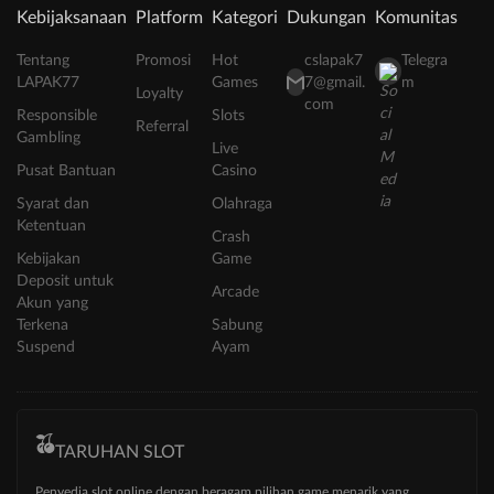
Kebijaksanaan
Platform
Kategori
Dukungan
Komunitas
Tentang
Promosi
Hot
cslapak7
Telegra
LAPAK77
Games
7@gmail.
m
Loyalty
com
Responsible
Slots
Referral
Gambling
Live
Pusat Bantuan
Casino
Syarat dan
Olahraga
Ketentuan
Crash
Kebijakan
Game
Deposit untuk
Arcade
Akun yang
Terkena
Sabung
Suspend
Ayam
TARUHAN SLOT
Penyedia slot online dengan beragam pilihan game menarik yang