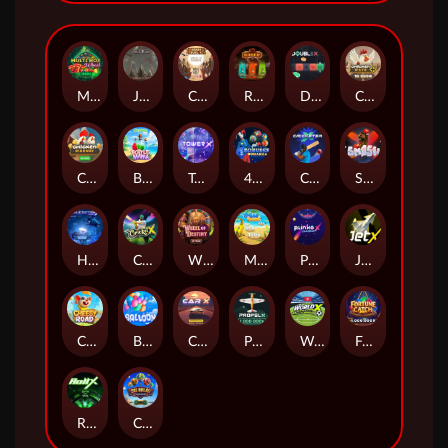
Multi Hot Wheel
JetX3
Crash Duel X
RodeoX
DoubleX
ChickenWays
Chicken Highway
Bottle Mania
TowerX
4 Bonuses Bonanza
CricketerX
Smash X
HelicopterX
CricketX
Wheel Of Destiny
MineIsland
PlinkoXClassic
JetX
Cheesy Road
Balloon
CarX
PropelX
World Champion X
Fortune Catch
RollX
CaiBalaoCappadocia