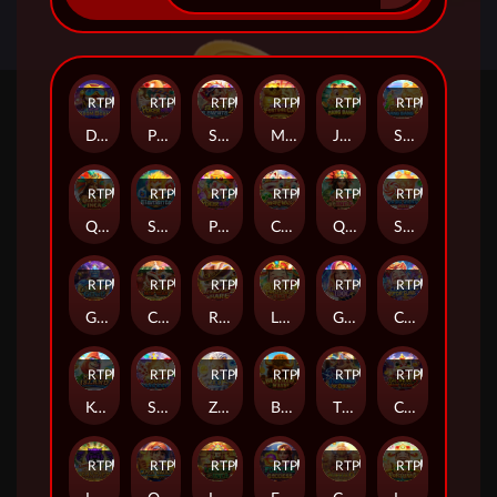
RTP
98%
RTP
96%
RTP
95%
RTP
95%
RTP
96%
RTP
96%
DJ BOOM BOOM
Poker Win
SUPER ELEMENTS 2
MUSCLE FORTUNE CAT
JUNGLE BANG BANG
Sugar Bang Bang 2
RTP
98%
RTP
98%
RTP
98%
RTP
97%
RTP
98%
RTP
95%
Queen of Inca 2
SUPER ELEMENTS
POKER WIN 2
Chinese New Year Moreways
Queen of Inca
SUGAR BANG BANG PLUS
RTP
95%
RTP
95%
RTP
98%
RTP
97%
RTP
95%
RTP
97%
GOLDEN GENIE
CHINESE NEW YEAR
REVOLVER HARE
Lucky Fortune 3x3
GOLDEN IDOL
CYBER GOD OF FORTUNE⁺
RTP
96%
RTP
91%
RTP
79%
RTP
85%
RTP
88%
RTP
85%
KONG ISLAND
SUGAR BANG BANG
ZEUS
BUFFALO WAYS
TREASURES OF ODIN
CHINESE NEW YEAR 2
RTP
93%
RTP
92%
RTP
92%
RTP
94%
RTP
90%
RTP
85%