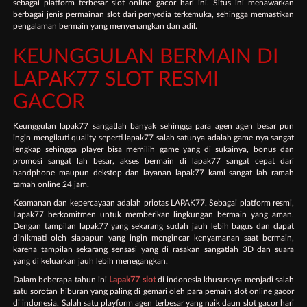
sebagai platform terbesar slot online gacor hari ini. Situs ini menawarkan
berbagai jenis permainan slot dari penyedia terkemuka, sehingga memastikan
pengalaman bermain yang menyenangkan dan adil.
KEUNGGULAN BERMAIN DI
LAPAK77 SLOT RESMI
GACOR
Keunggulan lapak77 sangatlah banyak sehingga para agen agen besar pun
ingin mengikuti quality seperti lapak77 salah satunya adalah game nya sangat
lengkap sehingga player bisa memilih game yang di sukainya, bonus dan
promosi sangat lah besar, akses bermain di lapak77 sangat cepat dari
handphone maupun dekstop dan layanan lapak77 kami sangat lah ramah
tamah online 24 jam.
Keamanan dan kepercayaan adalah priotas LAPAK77. Sebagai platform resmi,
Lapak77 berkomitmen untuk memberikan lingkungan bermain yang aman.
Dengan tampilan lapak77 yang sekarang sudah jauh lebih bagus dan dapat
dinikmati oleh siapapun yang ingin mengincar kenyamanan saat bermain,
karena tampilan sekarang sensasi yang di rasakan sangatlah 3D dan suara
yang di keluarkan jauh lebih menegangkan.
Dalam beberapa tahun ini
Lapak77 slot
di indonesia khususnya menjadi salah
satu sorotan hiburan yang paling di gemari oleh para pemain slot online gacor
di indonesia. Salah satu playform agen terbesar yang naik daun slot gacor hari