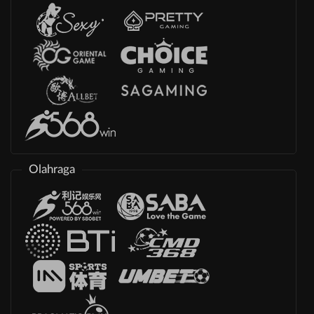
Olahraga