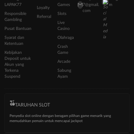
LAPAK77
Games
7@gmail.
m
Loyalty
com
Responsible
Slots
Referral
Gambling
Live
Pusat Bantuan
Casino
Syarat dan
Olahraga
Ketentuan
Crash
Kebijakan
Game
Deposit untuk
Arcade
Akun yang
Terkena
Sabung
Suspend
Ayam
TARUHAN SLOT
Penyedia slot online dengan beragam pilihan game menarik yang
memudahkan pemain untuk mencapai jackpot