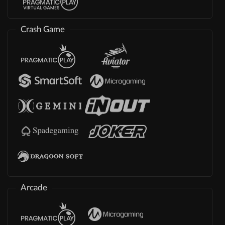
Crash Game
Arcade