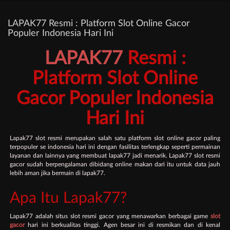
LAPAK77 Resmi : Platform Slot Online Gacor
Populer Indonesia Hari Ini
LAPAK77
Resmi :
Platform Slot Online
Gacor Populer Indonesia
Hari Ini
Lapak77 slot resmi merupakan salah satu platform slot online gacor paling
terpopuler se indonesia hari ini dengan fasilitas terlengkap seperti permainan
layanan dan lainnya yang membuat lapak77 jadi menarik. Lapak77 slot resmi
gacor sudah berpengalaman dibidang online makan dari itu untuk data jauh
lebih aman jika bermain di lapak77.
Apa Itu Lapak77?
Lapak77 adalah situs slot resmi gacor yang menawarkan berbagai game
slot
gacor
hari ini berkualitas tinggi. Agen besar ini di resmikan dan di kenal