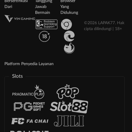
Bersertifikasi
Tanggung
Browser
Dari
Jawab
Yang
Bermain
Didukung
©2026 LAPAK77. Hak
cipta dilindungi | 18+
Platform Penyedia Layanan
Slots