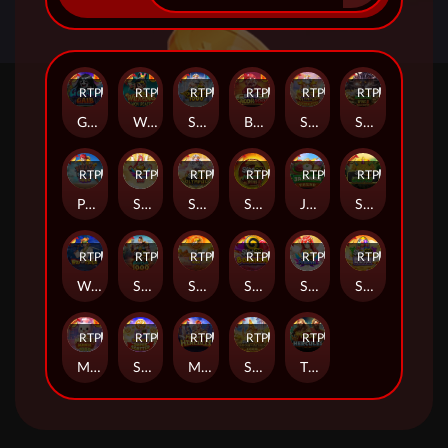
RTP
98%
RTP
96%
RTP
97%
RTP
97%
RTP
97%
RTP
96%
Goyang Gaib
Wukong - Black Scatter
Slot88 Olympus 1000
Bang Gacor 1000
Slot88 Gates of Olympus Super Scatter
Slot88 Mahjong Wins 3 Black Scatter
RTP
95%
RTP
95%
RTP
96%
RTP
97%
RTP
98%
RTP
96%
Pirate Quest 1000
Starlight Princess 1000
Slot88 Olympus
Slot88 Mahjong Wins 2
JaJanan Pasar
Slot88 Gems
RTP
98%
RTP
95%
RTP
98%
RTP
98%
RTP
97%
RTP
97%
Way of Ninja
Slot88 Gates of Gatot Kaca 1000
Slot88 Sweet Bonanza 1000
Slot88 Bonanza
Slot88 Princess
Slot88 Rush
RTP
95%
RTP
97%
RTP
80%
RTP
83%
RTP
89%
Mochi Mania 1000
Slot88 Sweet Bonanza Super Scatter
Mighty Hercules
Slot88 Wisdom of Athena 1000
Thor vs Hercules