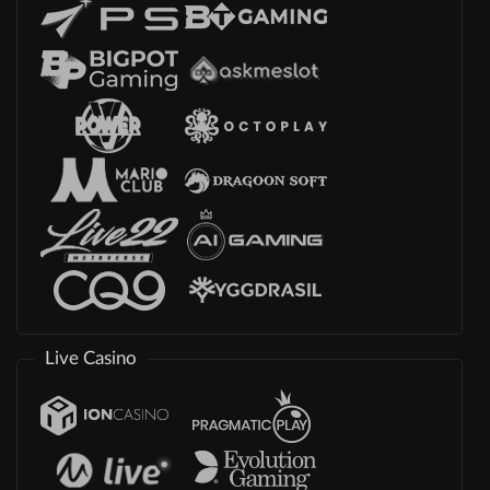
Live Casino