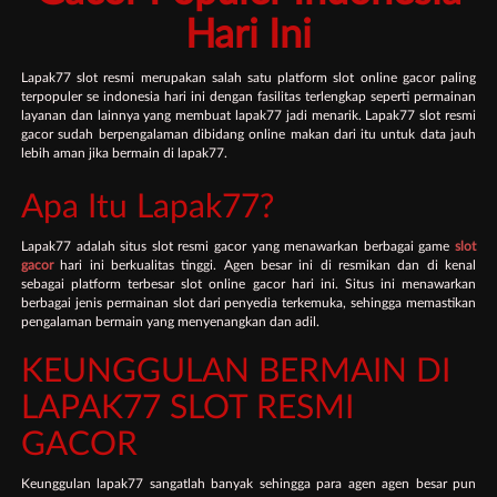
Hari Ini
Lapak77 slot resmi merupakan salah satu platform slot online gacor paling
terpopuler se indonesia hari ini dengan fasilitas terlengkap seperti permainan
layanan dan lainnya yang membuat lapak77 jadi menarik. Lapak77 slot resmi
gacor sudah berpengalaman dibidang online makan dari itu untuk data jauh
lebih aman jika bermain di lapak77.
Apa Itu Lapak77?
Lapak77 adalah situs slot resmi gacor yang menawarkan berbagai game
slot
gacor
hari ini berkualitas tinggi. Agen besar ini di resmikan dan di kenal
sebagai platform terbesar slot online gacor hari ini. Situs ini menawarkan
berbagai jenis permainan slot dari penyedia terkemuka, sehingga memastikan
pengalaman bermain yang menyenangkan dan adil.
KEUNGGULAN BERMAIN DI
LAPAK77 SLOT RESMI
GACOR
Keunggulan lapak77 sangatlah banyak sehingga para agen agen besar pun