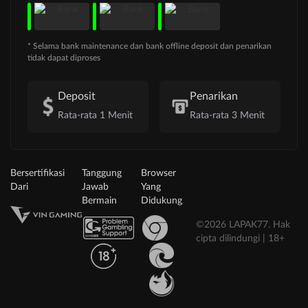
* Selama bank maintenance dan bank offline deposit dan penarikan
tidak dapat diproses
Deposit
Penarikan
Rata-rata 1 Menit
Rata-rata 3 Menit
Bersertifikasi
Tanggung
Browser
Dari
Jawab
Yang
Bermain
Didukung
©2026 LAPAK77. Hak
cipta dilindungi | 18+