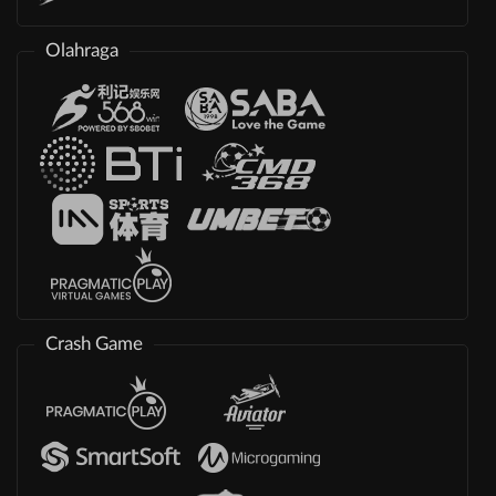
Olahraga
Crash Game