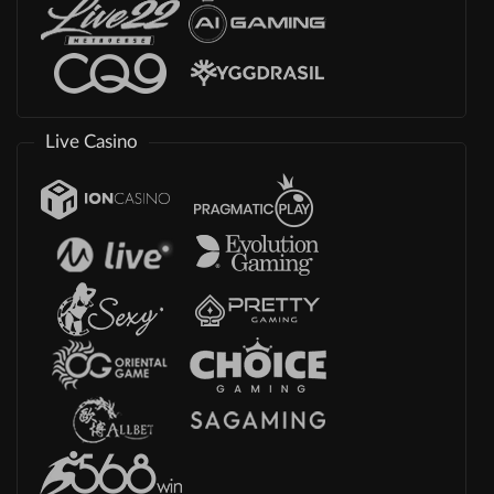
Live Casino