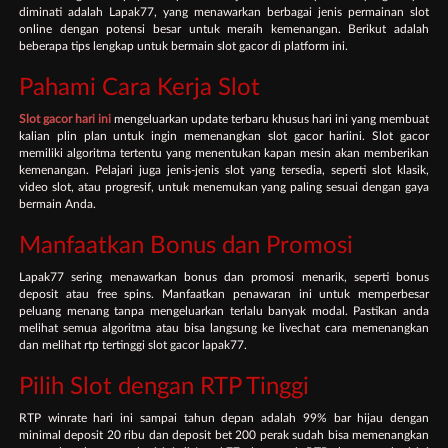
diminati adalah Lapak77, yang menawarkan berbagai jenis permainan slot
online dengan potensi besar untuk meraih kemenangan. Berikut adalah
beberapa tips lengkap untuk bermain slot gacor di platform ini.
Pahami Cara Kerja Slot
Slot gacor hari ini
mengeluarkan update terbaru khusus hari ini yang membuat
kalian plin plan untuk ingin memenangkan slot gacor hariini. Slot gacor
memiliki algoritma tertentu yang menentukan kapan mesin akan memberikan
kemenangan. Pelajari juga jenis-jenis slot yang tersedia, seperti slot klasik,
video slot, atau progresif, untuk menemukan yang paling sesuai dengan gaya
bermain Anda.
Manfaatkan Bonus dan Promosi
Lapak77 sering menawarkan bonus dan promosi menarik, seperti bonus
deposit atau free spins. Manfaatkan penawaran ini untuk memperbesar
peluang menang tanpa mengeluarkan terlalu banyak modal. Pastikan anda
melihat semua algoritma atau bisa langsung ke livechat cara memenangkan
dan melihat rtp tertinggi slot gacor lapak77.
Pilih Slot dengan RTP Tinggi
RTP winrate hari ini sampai tahun depan adalah 99% bar hijau dengan
minimal deposit 20 ribu dan deposit bet 200 perak sudah bisa memenangkan