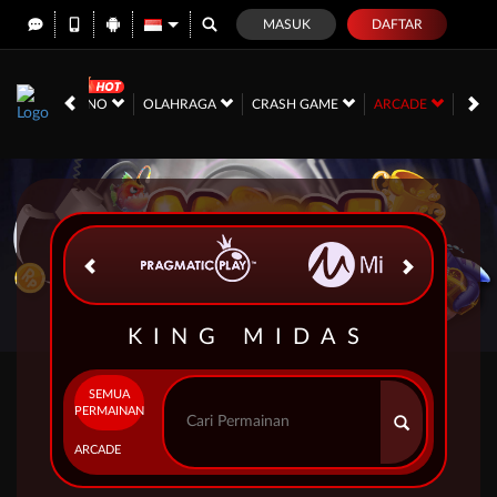
MASUK
DAFTAR
LIVE CASINO
OLAHRAGA
CRASH GAME
ARCADE
SAB
KING MIDAS
SEMUA
PERMAINAN
ARCADE