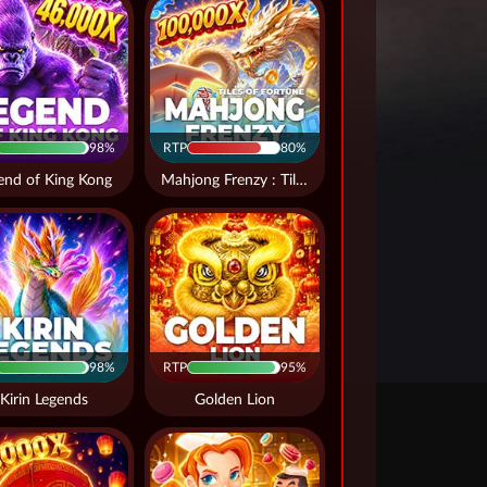
98%
RTP
80%
end of King Kong
Mahjong Frenzy : Tiles of Fortunes
98%
RTP
95%
Kirin Legends
Golden Lion