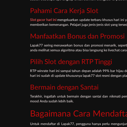
Pahami Cara Kerja Slot
Slot gacor hari ini
mengeluarkan update terbaru khusus hari ini y
memberikan kemenangan. Pelajari juga jenis-jenis slot yang tersed
Manfaatkan Bonus dan Promosi
Lapak77 sering menawarkan bonus dan promosi menarik, seperti
anda melihat semua algoritma atau bisa langsung ke livechat car
Pilih Slot dengan RTP Tinggi
RTP winrate hari ini sampai tahun depan adalah 99% bar hijau d
hari ini sudah di update khususnya lapak77 slot resmi dengan platfo
Bermain dengan Santai
Terakhir, ingatlah untuk bermain dengan santai dan nikmati pen
mood Anda sudah lebih baik.
Bagaimana Cara Mendafta
Untuk mendaftar di Lapak77, pengguna hanya perlu mengunjungi