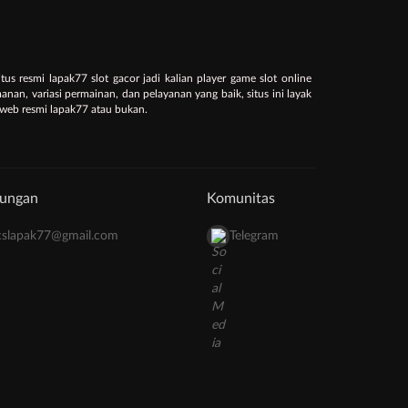
s resmi lapak77 slot gacor jadi kalian player game slot online
an, variasi permainan, dan pelayanan yang baik, situs ini layak
 web resmi lapak77 atau bukan.
ungan
Komunitas
cslapak77@gmail.com
Telegram