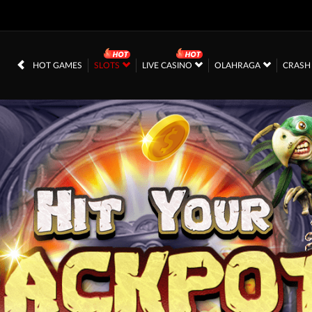
HOT GAMES
SLOTS
LIVE CASINO
OLAHRAGA
CRASH