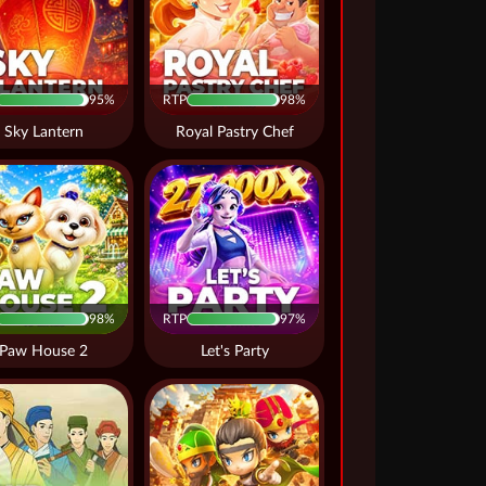
95%
RTP
98%
Sky Lantern
Royal Pastry Chef
98%
RTP
97%
Paw House 2
Let's Party