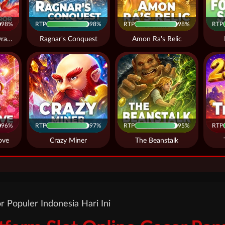
98%
RTP
98%
RTP
98%
RTP
Nezha And The Dragon Emperor
Ragnar's Conquest
Amon Ra's Relic
96%
RTP
97%
RTP
95%
RTP
ove
Crazy Miner
The Beanstalk
 Populer Indonesia Hari Ini