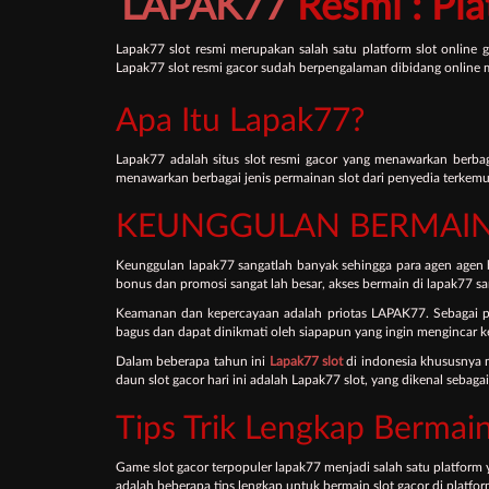
LAPAK77
Resmi : Pla
Lapak77 slot resmi merupakan salah satu platform slot online g
Lapak77 slot resmi gacor sudah berpengalaman dibidang online ma
Apa Itu Lapak77?
Lapak77 adalah situs slot resmi gacor yang menawarkan berb
menawarkan berbagai jenis permainan slot dari penyedia terke
KEUNGGULAN BERMAIN 
Keunggulan lapak77 sangatlah banyak sehingga para agen agen be
bonus dan promosi sangat lah besar, akses bermain di lapak77 
Keamanan dan kepercayaan adalah priotas LAPAK77. Sebagai p
bagus dan dapat dinikmati oleh siapapun yang ingin mengincar k
Dalam beberapa tahun ini
Lapak77 slot
di indonesia khususnya m
daun slot gacor hari ini adalah Lapak77 slot, yang dikenal sebaga
Tips Trik Lengkap Bermain
Game slot gacor terpopuler lapak77 menjadi salah satu platform
adalah beberapa tips lengkap untuk bermain slot gacor di platform