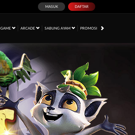
MASUK
DAFTAR
PROMOSI
 GAME
ARCADE
SABUNG AYAM