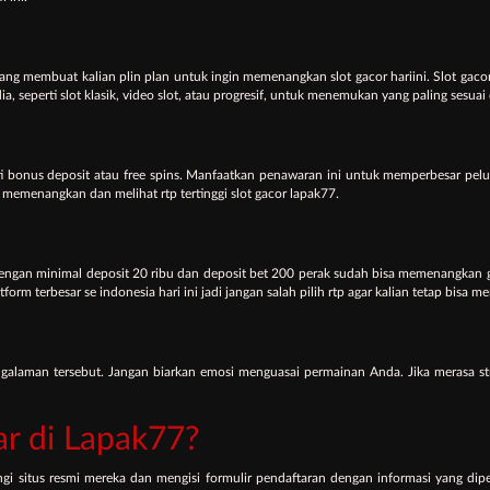
ang membuat kalian plin plan untuk ingin memenangkan slot gacor hariini. Slot gac
ia, seperti slot klasik, video slot, atau progresif, untuk menemukan yang paling sesu
 bonus deposit atau free spins. Manfaatkan penawaran ini untuk memperbesar pel
a memenangkan dan melihat rtp tertinggi slot gacor lapak77.
engan minimal deposit 20 ribu dan deposit bet 200 perak sudah bisa memenangkan game
rm terbesar se indonesia hari ini jadi jangan salah pilih rtp agar kalian tetap bisa me
galaman tersebut. Jangan biarkan emosi menguasai permainan Anda. Jika merasa stres
r di Lapak77?
 situs resmi mereka dan mengisi formulir pendaftaran dengan informasi yang diper