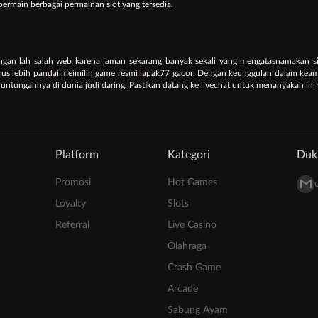
ermain berbagai permainan slot yang tersedia.
angan lah salah web karena jaman sekarang banyak sekali yang mengatasnamakan situ
arus lebih pandai meimilih game resmi lapak77 gacor. Dengan keunggulan dalam keaman
untungannya di dunia judi daring. Pastikan datang ke livechat untuk menanyakan ini
Platform
Kategori
Duk
Promosi
Hot Games
Loyalty
Slots
Referral
Live Casino
Olahraga
Crash Game
Arcade
Sabung Ayam