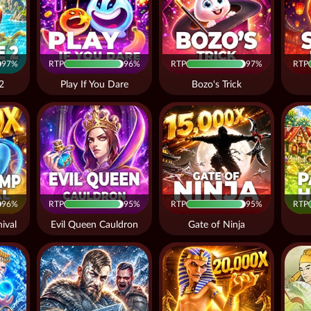
97%
RTP
96%
RTP
97%
RTP
2
Play If You Dare
Bozo's Trick
96%
RTP
95%
RTP
95%
RTP
ival
Evil Queen Cauldron
Gate of Ninja