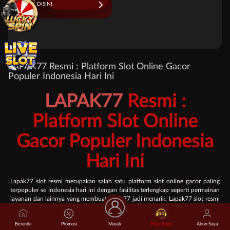
KLIK DISINI
LAPAK77 Resmi : Platform Slot Online Gacor
Populer Indonesia Hari Ini
LAPAK77
Resmi :
Platform Slot Online
Gacor Populer Indonesia
Hari Ini
Lapak77 slot resmi merupakan salah satu platform slot online gacor paling
terpopuler se indonesia hari ini dengan fasilitas terlengkap seperti permainan
layanan dan lainnya yang membuat lapak77 jadi menarik. Lapak77 slot resmi
gacor sudah berpengalaman dibidang online makan dari itu untuk data jauh
lebih aman jika bermain di lapak77.
Beranda
Promosi
Masuk
Hub. Kami
Akun Saya