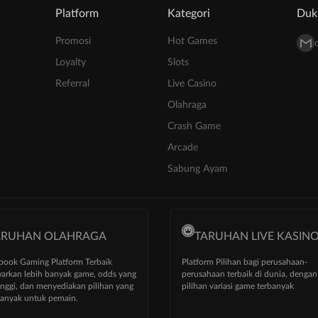
Platform
Kategori
Duk
Promosi
Hot Games
Loyalty
Slots
Referral
Live Casino
Olahraga
Crash Game
Arcade
Sabung Ayam
ARUHAN OLAHRAGA
TARUHAN LIVE KASIN
book Gaming Platform Terbaik
Platform Pilihan bagi perusahaan-
rkan lebih banyak game, odds yang
perusahaan terbaik di dunia, dengan
tinggi, dan menyediakan pilihan yang
pilihan variasi game terbanyak
banyak untuk pemain.