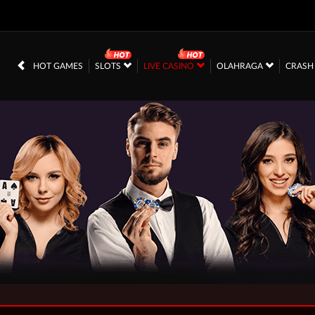
HOT GAMES
SLOTS
LIVE CASINO
OLAHRAGA
CRASH