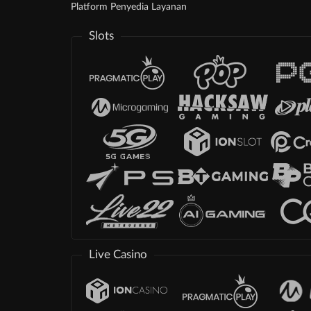
Platform Penyedia Layanan
Slots
Live Casino