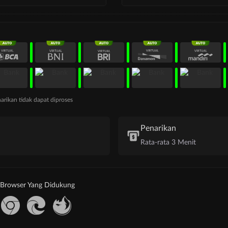
arikan tidak dapat diproses
Penarikan
Rata-rata 3 Menit
Browser Yang Didukung