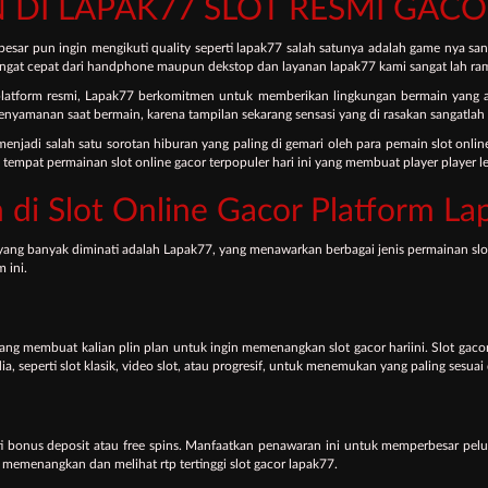
DI LAPAK77 SLOT RESMI GAC
sar pun ingin mengikuti quality seperti lapak77 salah satunya adalah game nya san
sangat cepat dari handphone maupun dekstop dan layanan lapak77 kami sangat lah ra
latform resmi, Lapak77 berkomitmen untuk memberikan lingkungan bermain yang a
enyamanan saat bermain, karena tampilan sekarang sensasi yang di rasakan sangatlah
enjadi salah satu sorotan hiburan yang paling di gemari oleh para pemain slot online
i tempat permainan slot online gacor terpopuler hari ini yang membuat player player le
 di Slot Online Gacor Platform L
 yang banyak diminati adalah Lapak77, yang menawarkan berbagai jenis permainan sl
 ini.
ang membuat kalian plin plan untuk ingin memenangkan slot gacor hariini. Slot gac
ia, seperti slot klasik, video slot, atau progresif, untuk menemukan yang paling sesu
 bonus deposit atau free spins. Manfaatkan penawaran ini untuk memperbesar pel
a memenangkan dan melihat rtp tertinggi slot gacor lapak77.