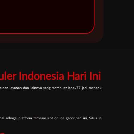
ler Indonesia Hari Ini
ermainan layanan dan lainnya yang membuat lapak77 jadi menarik.
al sebagai platform terbesar slot online gacor hari ini. Situs ini