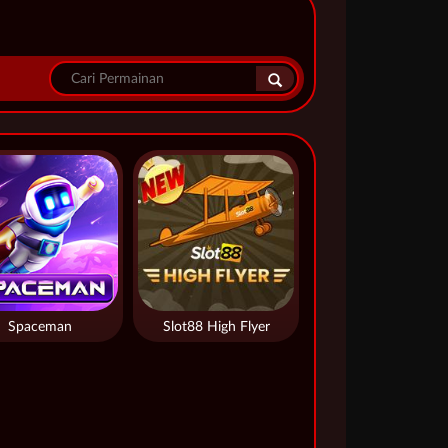
Spaceman
Slot88 High Flyer