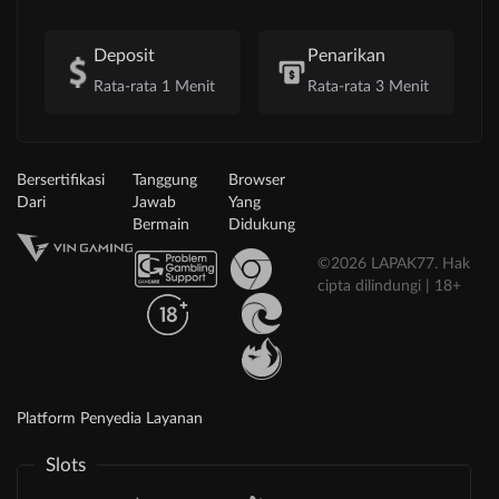
Deposit
Penarikan
Rata-rata 1 Menit
Rata-rata 3 Menit
Bersertifikasi
Tanggung
Browser
Dari
Jawab
Yang
Bermain
Didukung
©2026 LAPAK77. Hak
cipta dilindungi | 18+
Platform Penyedia Layanan
Slots