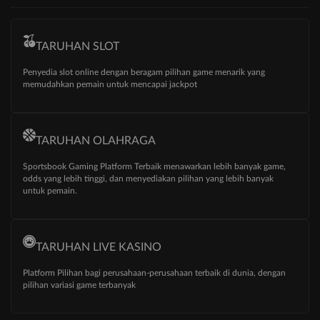
TARUHAN SLOT
Penyedia slot online dengan beragam pilihan game menarik yang
memudahkan pemain untuk mencapai jackpot
TARUHAN OLAHRAGA
Sportsbook Gaming Platform Terbaik menawarkan lebih banyak game,
odds yang lebih tinggi, dan menyediakan pilihan yang lebih banyak
untuk pemain.
TARUHAN LIVE KASINO
Platform Pilihan bagi perusahaan-perusahaan terbaik di dunia, dengan
pilihan variasi game terbanyak