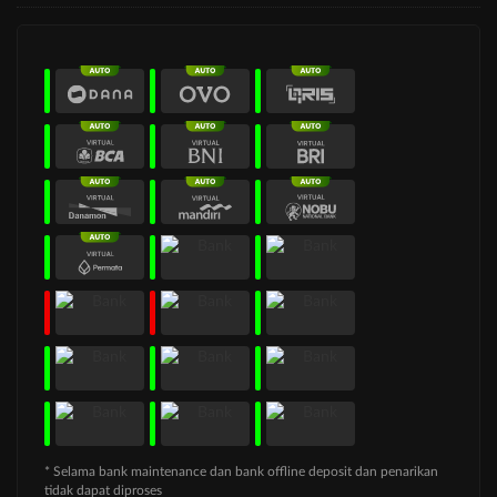
* Selama bank maintenance dan bank offline deposit dan penarikan
tidak dapat diproses