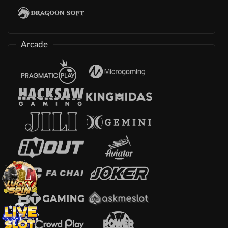
Arcade