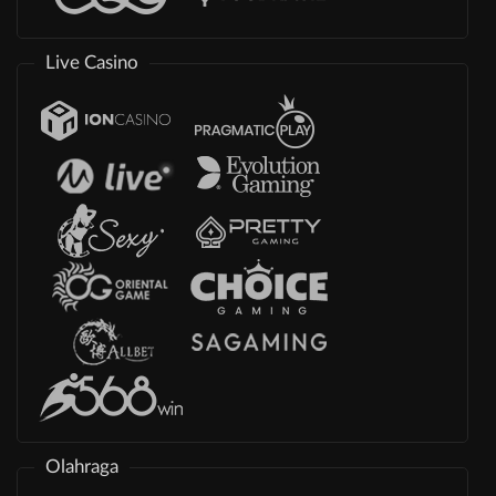
Live Casino
Olahraga