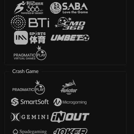
Crash Game