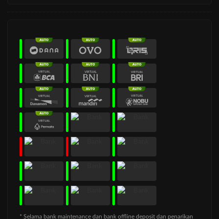
* Selama bank maintenance dan bank offline deposit dan penarikan