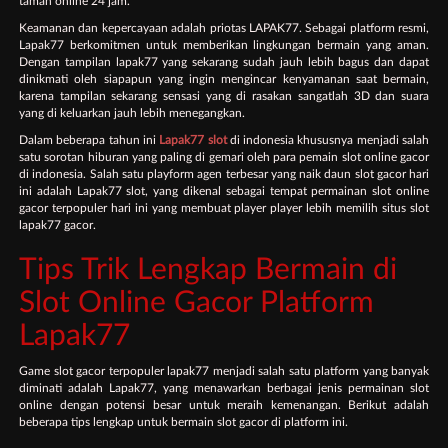
tamah online 24 jam.
Keamanan dan kepercayaan adalah priotas LAPAK77. Sebagai platform resmi,
Lapak77 berkomitmen untuk memberikan lingkungan bermain yang aman.
Dengan tampilan lapak77 yang sekarang sudah jauh lebih bagus dan dapat
dinikmati oleh siapapun yang ingin mengincar kenyamanan saat bermain,
karena tampilan sekarang sensasi yang di rasakan sangatlah 3D dan suara
yang di keluarkan jauh lebih menegangkan.
Dalam beberapa tahun ini
Lapak77 slot
di indonesia khususnya menjadi salah
satu sorotan hiburan yang paling di gemari oleh para pemain slot online gacor
di indonesia. Salah satu playform agen terbesar yang naik daun slot gacor hari
ini adalah Lapak77 slot, yang dikenal sebagai tempat permainan slot online
gacor terpopuler hari ini yang membuat player player lebih memilih situs slot
lapak77 gacor.
Tips Trik Lengkap Bermain di
Slot Online Gacor Platform
Lapak77
Game slot gacor terpopuler lapak77 menjadi salah satu platform yang banyak
diminati adalah Lapak77, yang menawarkan berbagai jenis permainan slot
online dengan potensi besar untuk meraih kemenangan. Berikut adalah
beberapa tips lengkap untuk bermain slot gacor di platform ini.