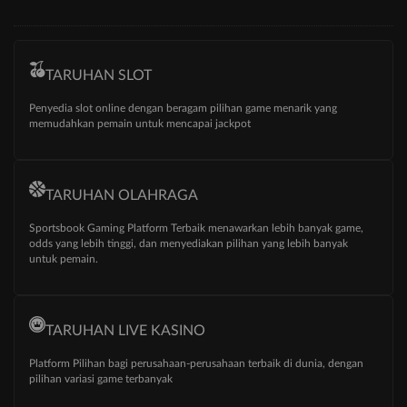
TARUHAN SLOT
Penyedia slot online dengan beragam pilihan game menarik yang
memudahkan pemain untuk mencapai jackpot
TARUHAN OLAHRAGA
Sportsbook Gaming Platform Terbaik menawarkan lebih banyak game,
odds yang lebih tinggi, dan menyediakan pilihan yang lebih banyak
untuk pemain.
TARUHAN LIVE KASINO
Platform Pilihan bagi perusahaan-perusahaan terbaik di dunia, dengan
pilihan variasi game terbanyak