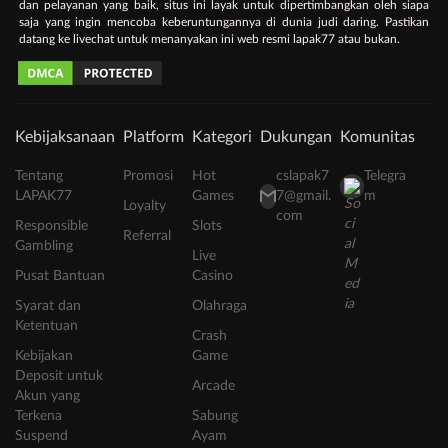
dan pelayanan yang baik, situs ini layak untuk dipertimbangkan oleh siapa
saja yang ingin mencoba keberuntungannya di dunia judi daring. Pastikan
datang ke livechat untuk menanyakan ini web resmi lapak77 atau bukan.
Kebijaksanaan
Platform
Kategori
Dukungan
Komunitas
Tentang
Promosi
Hot
cslapak7
Telegra
LAPAK77
Games
7@gmail.
m
Loyalty
com
Responsible
Slots
Referral
Gambling
Live
Pusat Bantuan
Casino
Syarat dan
Olahraga
Ketentuan
Crash
Kebijakan
Game
Deposit untuk
Arcade
Akun yang
Terkena
Sabung
Suspend
Ayam