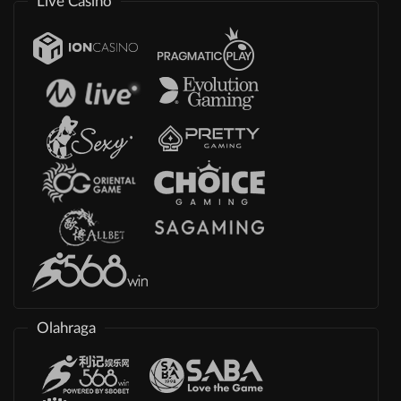
Live Casino
Olahraga