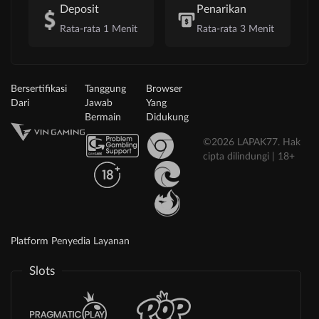
Deposit
Penarikan
Rata-rata 1 Menit
Rata-rata 3 Menit
Bersertifikasi
Tanggung
Browser
Dari
Jawab
Yang
Bermain
Didukung
©2026 LAPAK77. Hak
cipta dilindungi | 18+
Platform Penyedia Layanan
Slots