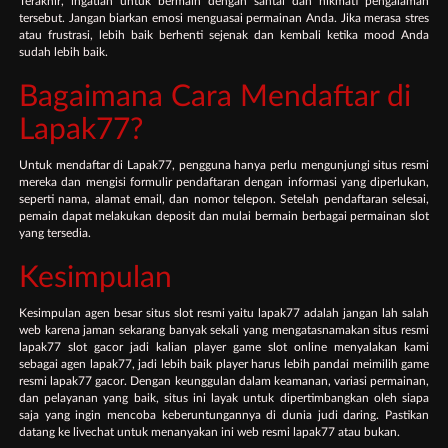
Terakhir, ingatlah untuk bermain dengan santai dan nikmati pengalaman
tersebut. Jangan biarkan emosi menguasai permainan Anda. Jika merasa stres
atau frustrasi, lebih baik berhenti sejenak dan kembali ketika mood Anda
sudah lebih baik.
Bagaimana Cara Mendaftar di
Lapak77?
Untuk mendaftar di Lapak77, pengguna hanya perlu mengunjungi situs resmi
mereka dan mengisi formulir pendaftaran dengan informasi yang diperlukan,
seperti nama, alamat email, dan nomor telepon. Setelah pendaftaran selesai,
pemain dapat melakukan deposit dan mulai bermain berbagai permainan slot
yang tersedia.
Kesimpulan
Kesimpulan agen besar situs slot resmi yaitu lapak77 adalah jangan lah salah
web karena jaman sekarang banyak sekali yang mengatasnamakan situs resmi
lapak77 slot gacor jadi kalian player game slot online menyalakan kami
sebagai agen lapak77, jadi lebih baik player harus lebih pandai meimilih game
resmi lapak77 gacor. Dengan keunggulan dalam keamanan, variasi permainan,
dan pelayanan yang baik, situs ini layak untuk dipertimbangkan oleh siapa
saja yang ingin mencoba keberuntungannya di dunia judi daring. Pastikan
datang ke livechat untuk menanyakan ini web resmi lapak77 atau bukan.