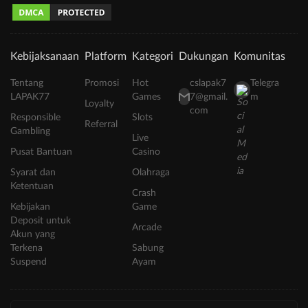
Kebijaksanaan
Platform
Kategori
Dukungan
Komunitas
Tentang
Promosi
Hot
cslapak7
Telegra
LAPAK77
Games
7@gmail.
m
Loyalty
com
Responsible
Slots
Referral
Gambling
Live
Pusat Bantuan
Casino
Syarat dan
Olahraga
Ketentuan
Crash
Kebijakan
Game
Deposit untuk
Arcade
Akun yang
Terkena
Sabung
Suspend
Ayam