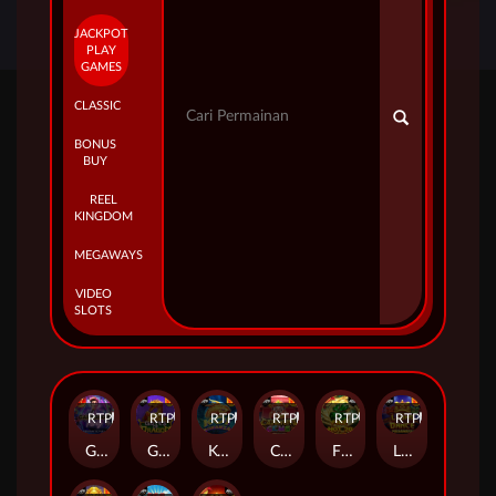
JACKPOT
PLAY
GAMES
CLASSIC
BONUS
BUY
REEL
KINGDOM
MEGAWAYS
VIDEO
SLOTS
RTP
90%
RTP
92%
RTP
86%
RTP
86%
RTP
87%
RTP
84%
Gameshow Party Jackpot Play
Gates of Dragon Jackpot Play
Koi Bonanza Jackpot Play
Caishen's Gems Jackpot Play
Fire Hot 20 Jackpot Play
Lions Dance Megaways Jackpot Play