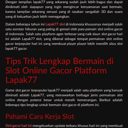
Dengan tampilan lapak77 yang sekarang sudah jauh lebih bagus dan dapat
dinikmati oleh siapapun yang ingin mengincar kenyamanan saat bermain,
karena tampilan sekarang sensasi yang di rasakan sangatlah 3D dan suara
yang di keluarkan jauh lebih menegangkan.
Dalam beberapa tahun ini
Lapak77 slot
di indonesia khususnya menjadi salah
satu sorotan hiburan yang paling di gemari oleh para pemain slot online gacor
di indonesia. Salah satu playform agen terbesar yang naik daun slot gacor hari
ini adalah Lapak77 slot, yang dikenal sebagai tempat permainan slot online
gacor terpopuler hari ini yang membuat player player lebih memilih situs slot
lapak77 gacor.
Tips Trik Lengkap Bermain di
Slot Online Gacor Platform
Lapak77
Game slot gacor terpopuler lapak77 menjadi salah satu platform yang banyak
diminati adalah Lapak77, yang menawarkan berbagai jenis permainan slot
online dengan potensi besar untuk meraih kemenangan. Berikut adalah
beberapa tips lengkap untuk bermain slot gacor di platform ini.
Pahami Cara Kerja Slot
Slot gacor hari ini
mengeluarkan update terbaru khusus hari ini yang membuat