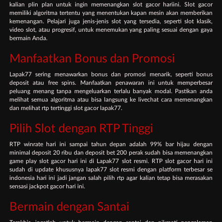
kalian plin plan untuk ingin memenangkan slot gacor hariini. Slot gacor
memiliki algoritma tertentu yang menentukan kapan mesin akan memberikan
kemenangan. Pelajari juga jenis-jenis slot yang tersedia, seperti slot klasik,
video slot, atau progresif, untuk menemukan yang paling sesuai dengan gaya
bermain Anda.
Manfaatkan Bonus dan Promosi
Lapak77 sering menawarkan bonus dan promosi menarik, seperti bonus
deposit atau free spins. Manfaatkan penawaran ini untuk memperbesar
peluang menang tanpa mengeluarkan terlalu banyak modal. Pastikan anda
melihat semua algoritma atau bisa langsung ke livechat cara memenangkan
dan melihat rtp tertinggi slot gacor lapak77.
Pilih Slot dengan RTP Tinggi
RTP winrate hari ini sampai tahun depan adalah 99% bar hijau dengan
minimal deposit 20 ribu dan deposit bet 200 perak sudah bisa memenangkan
game play slot gacor hari ini di Lapak77 slot resmi. RTP slot gacor hari ini
sudah di update khususnya lapak77 slot resmi dengan platform terbesar se
indonesia hari ini jadi jangan salah pilih rtp agar kalian tetap bisa merasakan
sensasi jackpot gacor hari ini.
Bermain dengan Santai