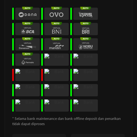
* Selama bank maintenance dan bank offline deposit dan penarikan
tidak dapat diproses