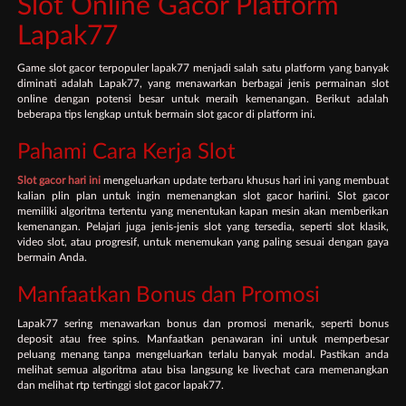
Slot Online Gacor Platform
Lapak77
Game slot gacor terpopuler lapak77 menjadi salah satu platform yang banyak
diminati adalah Lapak77, yang menawarkan berbagai jenis permainan slot
online dengan potensi besar untuk meraih kemenangan. Berikut adalah
beberapa tips lengkap untuk bermain slot gacor di platform ini.
Pahami Cara Kerja Slot
Slot gacor hari ini
mengeluarkan update terbaru khusus hari ini yang membuat
kalian plin plan untuk ingin memenangkan slot gacor hariini. Slot gacor
memiliki algoritma tertentu yang menentukan kapan mesin akan memberikan
kemenangan. Pelajari juga jenis-jenis slot yang tersedia, seperti slot klasik,
video slot, atau progresif, untuk menemukan yang paling sesuai dengan gaya
bermain Anda.
Manfaatkan Bonus dan Promosi
Lapak77 sering menawarkan bonus dan promosi menarik, seperti bonus
deposit atau free spins. Manfaatkan penawaran ini untuk memperbesar
peluang menang tanpa mengeluarkan terlalu banyak modal. Pastikan anda
melihat semua algoritma atau bisa langsung ke livechat cara memenangkan
dan melihat rtp tertinggi slot gacor lapak77.