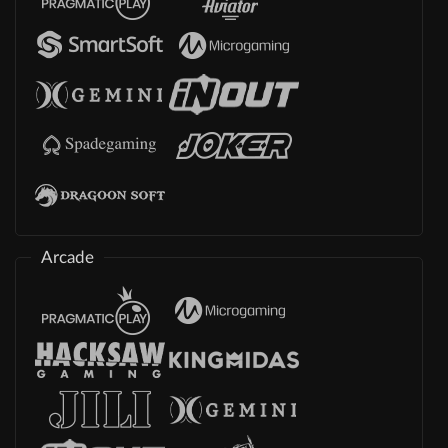
Arcade