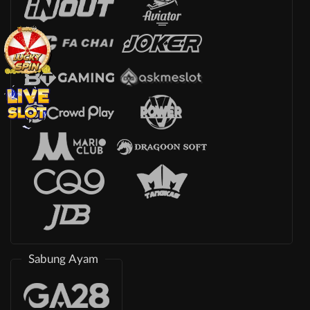
Sabung Ayam