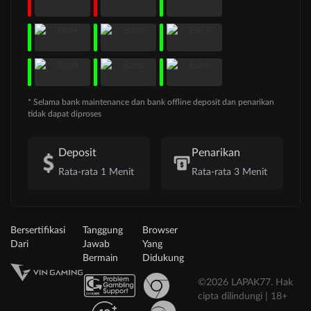
* Selama bank maintenance dan bank offline deposit dan penarikan
tidak dapat diproses
Deposit
Penarikan
Rata-rata 1 Menit
Rata-rata 3 Menit
Bersertifikasi
Tanggung
Browser
Dari
Jawab
Yang
Bermain
Didukung
©2026 LAPAK77. Hak
cipta dilindungi | 18+