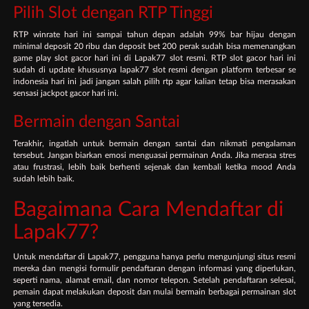
Pilih Slot dengan RTP Tinggi
RTP winrate hari ini sampai tahun depan adalah 99% bar hijau dengan
minimal deposit 20 ribu dan deposit bet 200 perak sudah bisa memenangkan
game play slot gacor hari ini di Lapak77 slot resmi. RTP slot gacor hari ini
sudah di update khususnya lapak77 slot resmi dengan platform terbesar se
indonesia hari ini jadi jangan salah pilih rtp agar kalian tetap bisa merasakan
sensasi jackpot gacor hari ini.
Bermain dengan Santai
Terakhir, ingatlah untuk bermain dengan santai dan nikmati pengalaman
tersebut. Jangan biarkan emosi menguasai permainan Anda. Jika merasa stres
atau frustrasi, lebih baik berhenti sejenak dan kembali ketika mood Anda
sudah lebih baik.
Bagaimana Cara Mendaftar di
Lapak77?
Untuk mendaftar di Lapak77, pengguna hanya perlu mengunjungi situs resmi
mereka dan mengisi formulir pendaftaran dengan informasi yang diperlukan,
seperti nama, alamat email, dan nomor telepon. Setelah pendaftaran selesai,
pemain dapat melakukan deposit dan mulai bermain berbagai permainan slot
yang tersedia.