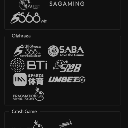
Olahraga
Crash Game