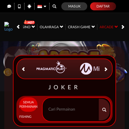
MASUK
DAFTAR
S
LIVE CASINO
OLAHRAGA
CRASH GAME
ARCADE
SA
JOKER
SEMUA
PERMAINAN
FISHING