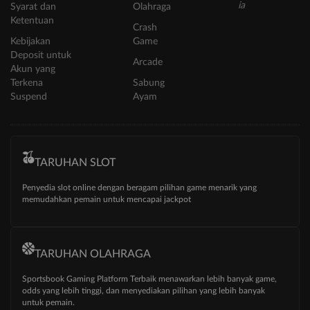
Syarat dan
Olahraga
Ketentuan
Crash
Kebijakan
Game
Deposit untuk
Arcade
Akun yang
Terkena
Sabung
Suspend
Ayam
TARUHAN SLOT
Penyedia slot online dengan beragam pilihan game menarik yang
memudahkan pemain untuk mencapai jackpot
TARUHAN OLAHRAGA
Sportsbook Gaming Platform Terbaik menawarkan lebih banyak game,
odds yang lebih tinggi, dan menyediakan pilihan yang lebih banyak
untuk pemain.