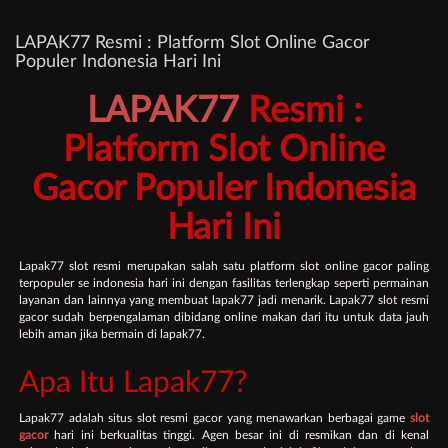
LAPAK77 Resmi : Platform Slot Online Gacor
Populer Indonesia Hari Ini
LAPAK77
Resmi :
Platform Slot Online
Gacor Populer Indonesia
Hari Ini
Lapak77 slot resmi merupakan salah satu platform slot online gacor paling
terpopuler se indonesia hari ini dengan fasilitas terlengkap seperti permainan
layanan dan lainnya yang membuat lapak77 jadi menarik. Lapak77 slot resmi
gacor sudah berpengalaman dibidang online makan dari itu untuk data jauh
lebih aman jika bermain di lapak77.
Apa Itu Lapak77?
Lapak77 adalah situs slot resmi gacor yang menawarkan berbagai game
slot
gacor
hari ini berkualitas tinggi. Agen besar ini di resmikan dan di kenal