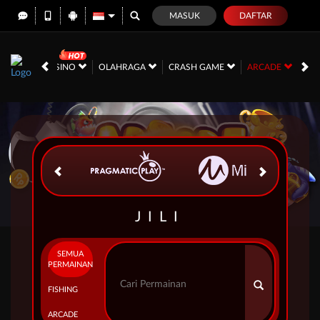
MASUK
DAFTAR
S
LIVE CASINO
OLAHRAGA
CRASH GAME
ARCADE
SA
JILI
SEMUA
PERMAINAN
FISHING
ARCADE