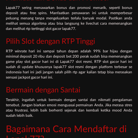
Lapak77 sering menawarkan bonus dan promosi menarik, seperti bonus
deposit atau free spins. Manfaatkan penawaran ini untuk memperbesar
peluang menang tanpa mengeluarkan terlalu banyak modal. Pastikan anda
melihat semua algoritma atau bisa langsung ke livechat cara memenangkan
dan melihat rtp tertinggi slot gacor lapak77.
Pilih Slot dengan RTP Tinggi
RTP winrate hari ini sampai tahun depan adalah 99% bar hijau dengan
minimal deposit 20 ribu dan deposit bet 200 perak sudah bisa memenangkan
game play slot gacor hari ini di Lapak77 slot resmi. RTP slot gacor hari ini
sudah di update khususnya lapak77 slot resmi dengan platform terbesar se
indonesia hari ini jadi jangan salah pilih rtp agar kalian tetap bisa merasakan
sensasi jackpot gacor hari ini.
Bermain dengan Santai
Terakhir, ingatlah untuk bermain dengan santai dan nikmati pengalaman
tersebut. Jangan biarkan emosi menguasai permainan Anda. Jika merasa stres
atau frustrasi, lebih baik berhenti sejenak dan kembali ketika mood Anda
sudah lebih baik.
Bagaimana Cara Mendaftar di