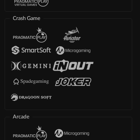
Crash Game
Arcade