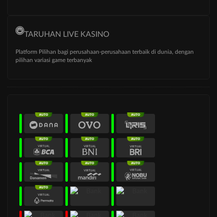
TARUHAN LIVE KASINO
Platform Pilihan bagi perusahaan-perusahaan terbaik di dunia, dengan
pilihan variasi game terbanyak