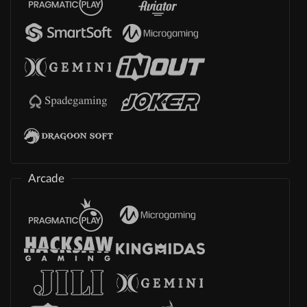
Arcade