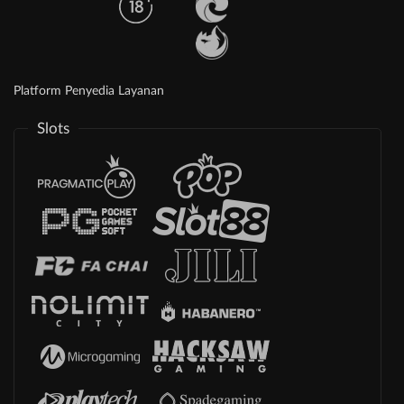
Platform Penyedia Layanan
Slots