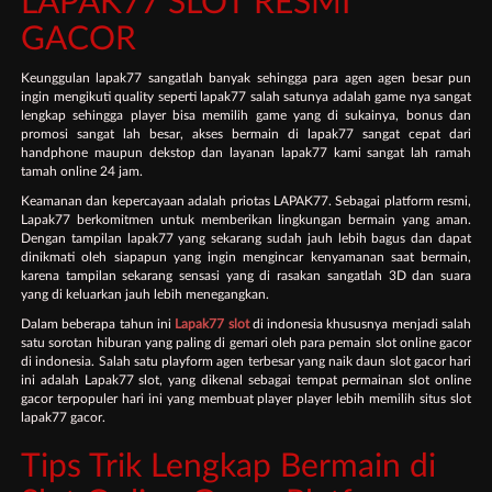
LAPAK77 SLOT RESMI
GACOR
Keunggulan lapak77 sangatlah banyak sehingga para agen agen besar pun
ingin mengikuti quality seperti lapak77 salah satunya adalah game nya sangat
lengkap sehingga player bisa memilih game yang di sukainya, bonus dan
promosi sangat lah besar, akses bermain di lapak77 sangat cepat dari
handphone maupun dekstop dan layanan lapak77 kami sangat lah ramah
tamah online 24 jam.
Keamanan dan kepercayaan adalah priotas LAPAK77. Sebagai platform resmi,
Lapak77 berkomitmen untuk memberikan lingkungan bermain yang aman.
Dengan tampilan lapak77 yang sekarang sudah jauh lebih bagus dan dapat
dinikmati oleh siapapun yang ingin mengincar kenyamanan saat bermain,
karena tampilan sekarang sensasi yang di rasakan sangatlah 3D dan suara
yang di keluarkan jauh lebih menegangkan.
Dalam beberapa tahun ini
Lapak77 slot
di indonesia khususnya menjadi salah
satu sorotan hiburan yang paling di gemari oleh para pemain slot online gacor
di indonesia. Salah satu playform agen terbesar yang naik daun slot gacor hari
ini adalah Lapak77 slot, yang dikenal sebagai tempat permainan slot online
gacor terpopuler hari ini yang membuat player player lebih memilih situs slot
lapak77 gacor.
Tips Trik Lengkap Bermain di