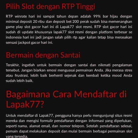
Pilih Slot dengan RTP Tinggi
RTP winrate hari ini sampai tahun depan adalah 99% bar hijau dengan
minimal deposit 20 ribu dan deposit bet 200 perak sudah bisa memenangkan
game play slot gacor hari ini di Lapak77 slot resmi. RTP slot gacor hari ini
sudah di update khususnya lapak77 slot resmi dengan platform terbesar se
indonesia hari ini jadi jangan salah pilih rtp agar kalian tetap bisa merasakan
sensasi jackpot gacor hari ini.
Bermain dengan Santai
Terakhir, ingatlah untuk bermain dengan santai dan nikmati pengalaman
tersebut. Jangan biarkan emosi menguasai permainan Anda. Jika merasa stres
atau frustrasi, lebih baik berhenti sejenak dan kembali ketika mood Anda
sudah lebih baik.
Bagaimana Cara Mendaftar di
Lapak77?
Untuk mendaftar di Lapak77, pengguna hanya perlu mengunjungi situs resmi
mereka dan mengisi formulir pendaftaran dengan informasi yang diperlukan,
seperti nama, alamat email, dan nomor telepon. Setelah pendaftaran selesai,
pemain dapat melakukan deposit dan mulai bermain berbagai permainan slot
yang tersedia.