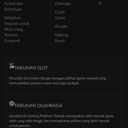
Syarat dan
Olahraga
Ketentuan
Crash
Kebijakan
Game
Deposit untuk
Arcade
Akun yang
Terkena
Sabung
Suspend
Ayam
TARUHAN SLOT
Penyedia slot online dengan beragam pilihan game menarik yang
memudahkan pemain untuk mencapai jackpot
TARUHAN OLAHRAGA
Sportsbook Gaming Platform Terbaik menawarkan lebih banyak game,
odds yang lebih tinggi, dan menyediakan pilihan yang lebih banyak
untuk pemain.