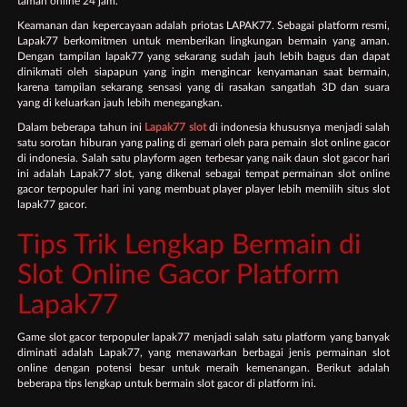
tamah online 24 jam.
Keamanan dan kepercayaan adalah priotas LAPAK77. Sebagai platform resmi,
Lapak77 berkomitmen untuk memberikan lingkungan bermain yang aman.
Dengan tampilan lapak77 yang sekarang sudah jauh lebih bagus dan dapat
dinikmati oleh siapapun yang ingin mengincar kenyamanan saat bermain,
karena tampilan sekarang sensasi yang di rasakan sangatlah 3D dan suara
yang di keluarkan jauh lebih menegangkan.
Dalam beberapa tahun ini
Lapak77 slot
di indonesia khususnya menjadi salah
satu sorotan hiburan yang paling di gemari oleh para pemain slot online gacor
di indonesia. Salah satu playform agen terbesar yang naik daun slot gacor hari
ini adalah Lapak77 slot, yang dikenal sebagai tempat permainan slot online
gacor terpopuler hari ini yang membuat player player lebih memilih situs slot
lapak77 gacor.
Tips Trik Lengkap Bermain di
Slot Online Gacor Platform
Lapak77
Game slot gacor terpopuler lapak77 menjadi salah satu platform yang banyak
diminati adalah Lapak77, yang menawarkan berbagai jenis permainan slot
online dengan potensi besar untuk meraih kemenangan. Berikut adalah
beberapa tips lengkap untuk bermain slot gacor di platform ini.