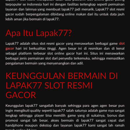
terpopuler se indonesia hari ini dengan fasilitas terlengkap seperti permainan
layanan dan lainnya yang membuat lapak77 jadi menarik. Lapak77 slot resmi
gacor sudah berpengalaman dibidang online makan dari itu untuk data jauh
lebih aman jika bermain di lapak77.
Apa Itu Lapak77?
Lapak77 adalah situs slot resmi gacor yang menawarkan berbagai game
slot
gacor
hari ini berkualitas tinggi. Agen besar ini di resmikan dan di kenal
sebagai platform terbesar slot online gacor hari ini. Situs ini menawarkan
berbagai jenis permainan slot dari penyedia terkemuka, sehingga memastikan
pengalaman bermain yang menyenangkan dan adil.
KEUNGGULAN BERMAIN DI
LAPAK77 SLOT RESMI
GACOR
Keunggulan lapak77 sangatlah banyak sehingga para agen agen besar pun
ingin mengikuti quality seperti lapak77 salah satunya adalah game nya sangat
lengkap sehingga player bisa memilih game yang di sukainya, bonus dan
promosi sangat lah besar, akses bermain di lapak77 sangat cepat dari
handphone maupun dekstop dan layanan lapak77 kami sangat lah ramah