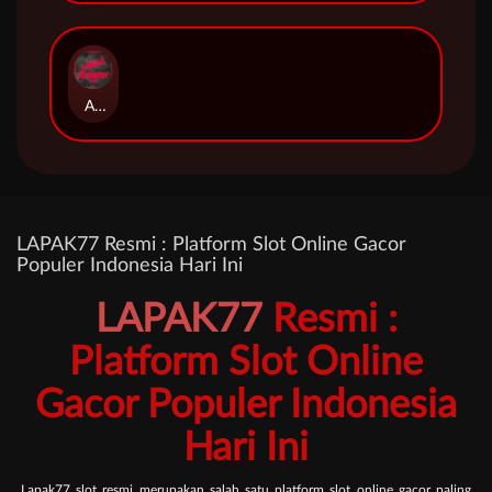
Aviator
LAPAK77 Resmi : Platform Slot Online Gacor
Populer Indonesia Hari Ini
LAPAK77
Resmi :
Platform Slot Online
Gacor Populer Indonesia
Hari Ini
Lapak77 slot resmi merupakan salah satu platform slot online gacor paling