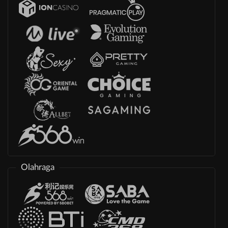
Olahraga