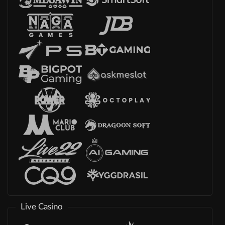
Live Casino