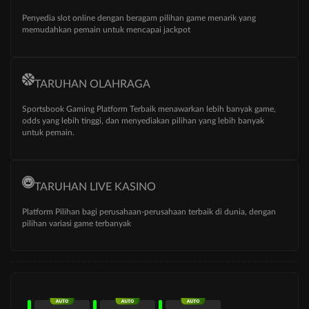
Penyedia slot online dengan beragam pilihan game menarik yang
memudahkan pemain untuk mencapai jackpot
TARUHAN OLAHRAGA
Sportsbook Gaming Platform Terbaik menawarkan lebih banyak game,
odds yang lebih tinggi, dan menyediakan pilihan yang lebih banyak
untuk pemain.
TARUHAN LIVE KASINO
Platform Pilihan bagi perusahaan-perusahaan terbaik di dunia, dengan
pilihan variasi game terbanyak