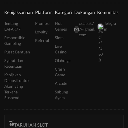
Kebijaksanaan
Platform
Kategori
Dukungan
Komunitas
Tentang
Promosi
Hot
cslapak7
Telegra
LAPAK77
Games
7@gmail.
m
Loyalty
com
Responsible
Slots
Referral
Gambling
Live
Pusat Bantuan
Casino
Syarat dan
Olahraga
Ketentuan
Crash
Kebijakan
Game
Deposit untuk
Arcade
Akun yang
Terkena
Sabung
Suspend
Ayam
TARUHAN SLOT